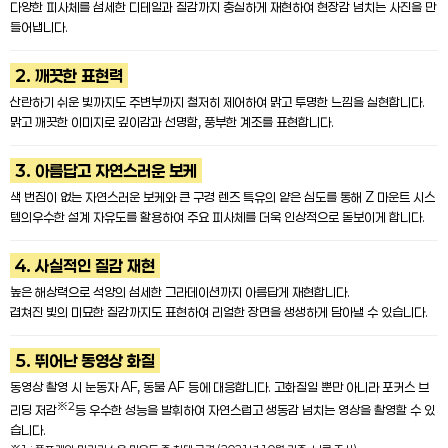
다양한 피사체를 섬세한 디테일과 질감까지 충실하게 재현하여 현장감 넘치는 사진을 만
들어냅니다.
2. 깨끗한 표현력
산란하기 쉬운 빛까지도 주변부까지 철저히 제어하여 맑고 투명한 느낌을 실현합니다.
맑고 깨끗한 이미지로 깊이감과 선명함, 풍부한 계조를 표현합니다.
3. 아름답고 자연스러운 보케
색 번짐이 없는 자연스러운 보케와 큰 구경 렌즈 특유의 얕은 심도를 통해 Z 마운트 시스
템의우수한 설계 자유도를 활용하여 주요 피사체를 더욱 인상적으로 돋보이게 합니다.
4. 사실적인 질감 재현
높은 해상력으로 석양의 섬세한 그라데이션까지 아름답게 재현합니다.
겹쳐진 빛의 미묘한 질감까지도 표현하여 리얼한 장면을 생생하게 담아낼 수 있습니다.
5. 뛰어난 동영상 화질
동영상 촬영 시 눈동자 AF, 동물 AF 등에 대응합니다. 고화질일 뿐만 아니라 포커스 브
※2
리딩 저감
등 우수한 성능을 발휘하여 자연스럽고 생동감 넘치는 영상을 촬영할 수 있
습니다.