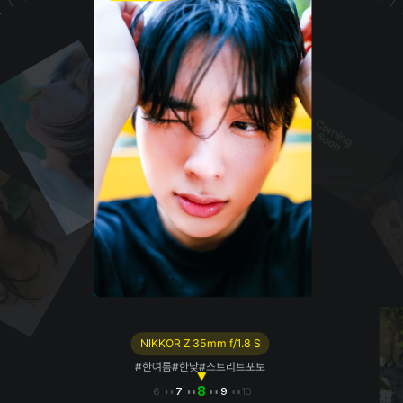
NIKKOR Z 70-200mm f/2.8 VR S II
NIKKOR Z 28-400mm f/4-8 VR
NIKKOR Z 24-70mm f/2.8 S
NIKKOR Z 50mm f/1.2 S
NIKKOR Z DX MC 35mm f/1.7
NIKKOR Z 85mm f/1.8 S
NIKKOR Z 24-70mm f/2.8 S II
NIKKOR Z 35mm f/1.8 S
NIKKOR Z 35mm f/1.2 S
NIKKOR Z 26mm f/2.8
#한여름
#한낮
#스트리트포토
NIKKOR Z 50mm f/1.4
8
6
7
9
10
11
12
1
2
3
4