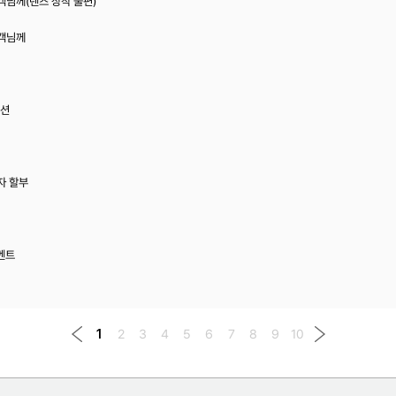
객님께(렌즈 장착 불편)
고객님께
모션
이자 할부
이벤트
1
2
3
4
5
6
7
8
9
10