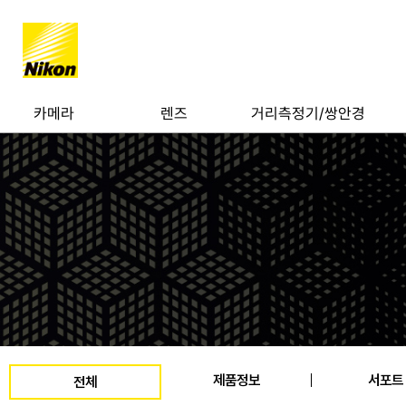
카메라
렌즈
거리측정기/쌍안경
제품정보
서포트
전체