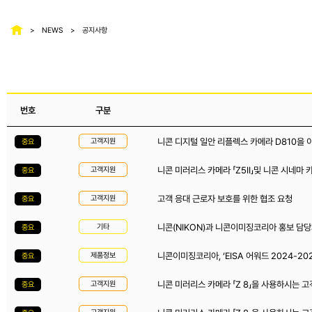
NEWS
공지사항
번호
구분
니콘 디지털 일안 리플렉스 카메라 D810을 
고객지원
중요
니콘 미러리스 카메라 「Z5II」및 니콘 시네마 
고객지원
중요
고객 응대 근로자 보호를 위한 협조 요청
고객지원
중요
니콘(NIKON)과 니콘이미징코리아 홍보 담당
기타
중요
니콘이미징코리아, ‘EISA 어워드 2024-20
제품정보
중요
니콘 미러리스 카메라 「Z 8」을 사용하시는 고
고객지원
중요