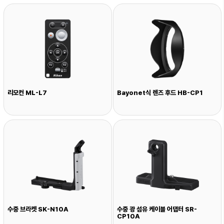
리모컨 ML-L7
Bayonet식 렌즈 후드 HB-CP1
수중 브라켓 SK-N10A
수중 광 섬유 케이블 어댑터 SR-
CP10A