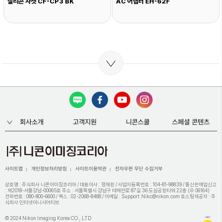
실리콘 자켓 CF-CP3 BK
AC 어댑터 EH-62F
회사소개
고객지원
니콘스쿨
스페셜 콘텐츠
사이트맵
개인정보처리방침
사이트이용약관
전자우편 무단 수집거부
상호명 : 주식회사 니콘이미징코리아 / 대표이사 : 정해환 / 사업자등록번호 : 104-81-98839 / 통신판매업신고
: 제2018-서울강남-00065호 주소 : 서울특별시 강남구 테헤란로 87길 36 도심공항타워 22층 (우 06164)
전화번호 : 080-800-6600 / 팩스 : 02-2068-8488 / 이메일 : Support.Nikc@nikon.com 호스팅제공자 : 주
식회사 인터넷이니시어티브
© 2024 Nikon Imaging Korea CO., LTD