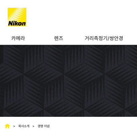
카메라
렌즈
거리측정기/쌍안경
회사소개
경영 이념