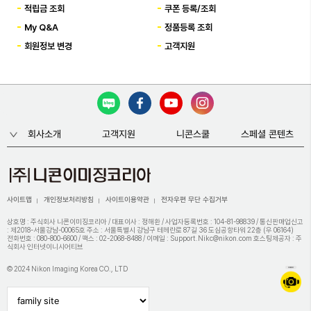
적립금 조회
쿠폰 등록/조회
My Q&A
정품등록 조회
회원정보 변경
고객지원
회사소개
고객지원
니콘스쿨
스페셜 콘텐츠
사이트맵
개인정보처리방침
사이트이용약관
전자우편 무단 수집거부
상호명 : 주식회사 니콘이미징코리아 / 대표이사 : 정해환 / 사업자등록번호 : 104-81-98839 / 통신판매업신고
: 제2018-서울강남-00065호 주소 : 서울특별시 강남구 테헤란로 87길 36 도심공항타워 22층 (우 06164)
전화번호 : 080-800-6600 / 팩스 : 02-2068-8488 / 이메일 : Support.Nikc@nikon.com 호스팅제공자 : 주
식회사 인터넷이니시어티브
© 2024 Nikon Imaging Korea CO., LTD