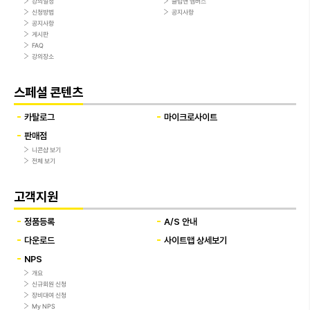
강의일정
클럽앤 멤버스
신청방법
공지사항
공지사항
게시판
FAQ
강의장소
스페셜 콘텐츠
카탈로그
마이크로사이트
판매점
니콘샵 보기
전체 보기
고객지원
정품등록
A/S 안내
다운로드
사이트맵 상세보기
NPS
개요
신규회원 신청
장비대여 신청
My NPS