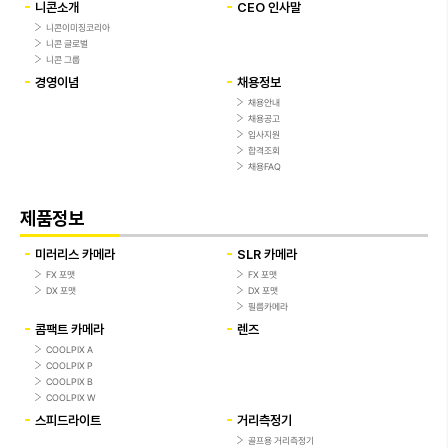
니콘소개
CEO 인사말
니콘이미징코리아
니콘 글로벌
니콘 그룹
경영이념
채용정보
채용안내
채용공고
입사지원
합격조회
채용FAQ
제품정보
미러리스 카메라
SLR 카메라
FX 포맷
FX 포맷
DX 포맷
DX 포맷
필름카메라
콤팩트 카메라
렌즈
COOLPIX A
COOLPIX P
COOLPIX B
COOLPIX W
스피드라이트
거리측정기
골프용 거리측정기