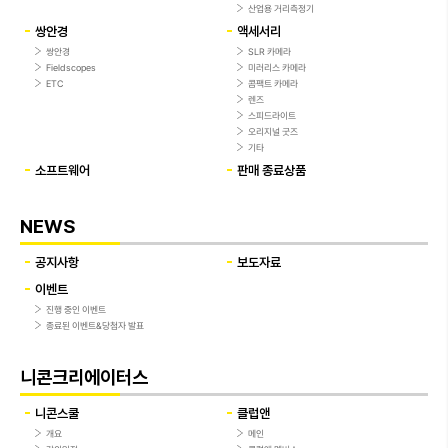
산업용 거리측정기
쌍안경
액세서리
쌍안경
SLR 카메라
Fieldscopes
미러리스 카메라
ETC
콤팩트 카메라
렌즈
스피드라이트
오리지널 굿즈
기타
소프트웨어
판매 종료상품
NEWS
공지사항
보도자료
이벤트
진행 중인 이벤트
종료된 이벤트&당첨자 발표
니콘크리에이터스
니콘스쿨
클럽앤
개요
메인