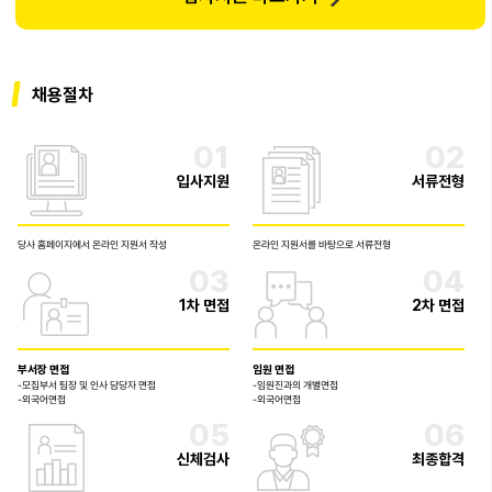
채용절차
01
02
입사지원
서류전형
당사 홈페이지에서 온라인 지원서 작성
온라인 지원서를 바탕으로 서류전형
03
04
1차 면접
2차 면접
부서장 면접
임원 면접
-모집부서 팀장 및 인사 담당자 면접
-임원진과의 개별면접
-외국어면접
-외국어면접
05
06
신체검사
최종합격