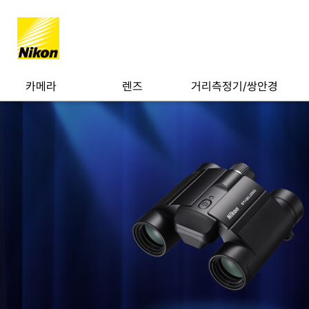
카메라
렌즈
거리측정기/쌍안경