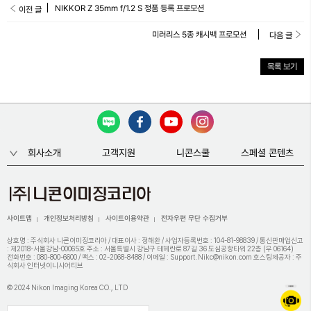
NIKKOR Z 35mm f/1.2 S 정품 등록 프로모션
이전 글
미러리스 5종 캐시백 프로모션
다음 글
목록 보기
회사소개
고객지원
니콘스쿨
스페셜 콘텐츠
사이트맵
개인정보처리방침
사이트이용약관
전자우편 무단 수집거부
상호명 : 주식회사 니콘이미징코리아 / 대표이사 : 정해환 / 사업자등록번호 : 104-81-98839 / 통신판매업신고
: 제2018-서울강남-00065호 주소 : 서울특별시 강남구 테헤란로 87길 36 도심공항타워 22층 (우 06164)
전화번호 : 080-800-6600 / 팩스 : 02-2068-8488 / 이메일 : Support.Nikc@nikon.com 호스팅제공자 : 주
식회사 인터넷이니시어티브
© 2024 Nikon Imaging Korea CO., LTD