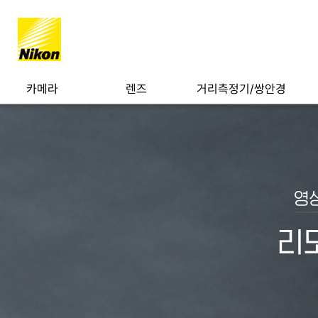
카메라
렌즈
거리측정기/쌍안경