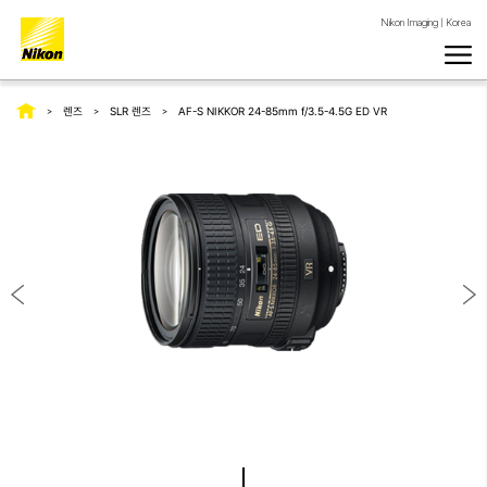
Nikon Imaging | Korea
렌즈
SLR 렌즈
AF-S NIKKOR 24-85mm f/3.5-4.5G ED VR