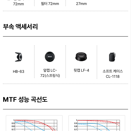
필터 72mm
27mm
72mm
부속 액세서리
앞캡 LC-
뒷캡 LF-4
소프트 케이스
HB-63
72(스프링식)
CL-1118
MTF 성능 곡선도