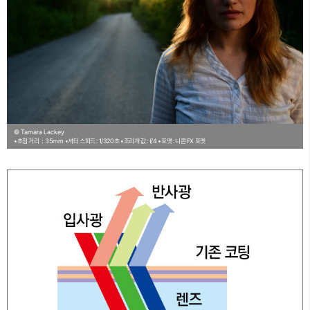
© Tamara Lackey
•초점 거리：35mm
•셔터 스피드 : 1/320초
•조리개 값 : f/4
•포맷 : 니콘 FX 포맷