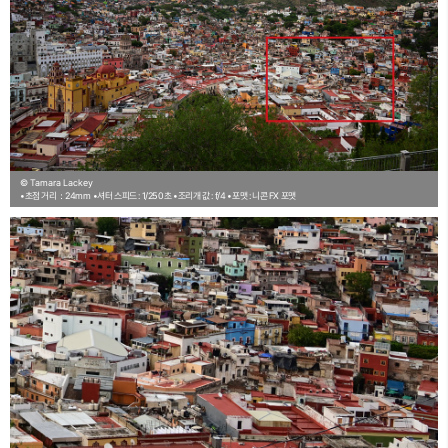
© Tamara Lackey
•초점 거리：24mm
•셔터 스피드 : 1/250초
•조리개 값 : f/4
•포맷 : 니콘 FX 포맷