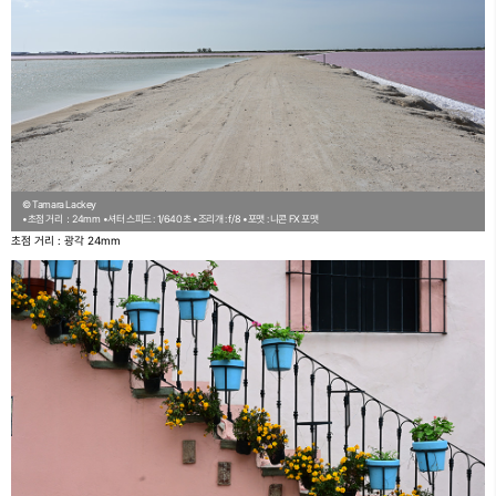
© Tamara Lackey
•초점 거리：24mm
•셔터 스피드 : 1/640초
•조리개 : f/8
•포맷 : 니콘 FX 포맷
초점 거리 : 광각 24mm