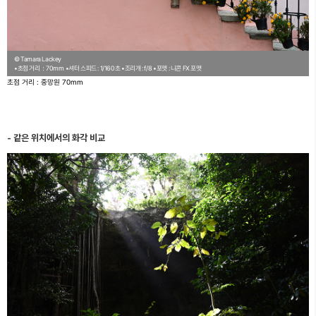
© Tamara Lackey
•초점 거리：70mm
•셔터 스피드 : 1/160초
•조리개 : f/8
•포맷 : 니콘 FX 포맷
초점 거리 : 중망원 70mm
같은 위치에서의 화각 비교