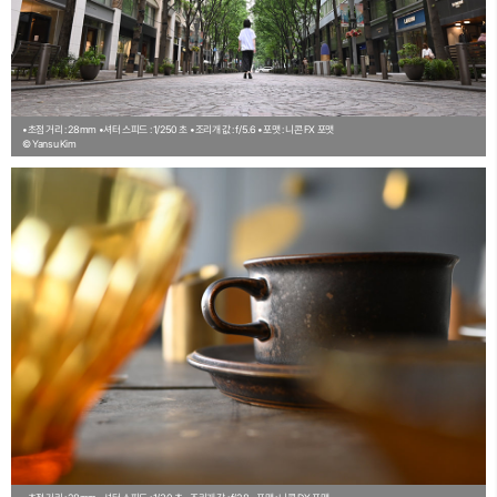
•초점 거리 : 28mm
•셔터 스피드 : 1/250 초
•조리개 값 : f/5.6
•포맷 : 니콘 FX 포맷
© Yansu Kim