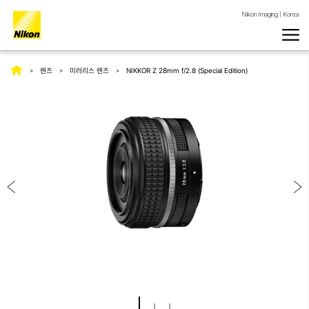
Nikon Imaging | Korea
렌즈
미러리스 렌즈
NIKKOR Z 28mm f/2.8 (Special Edition)