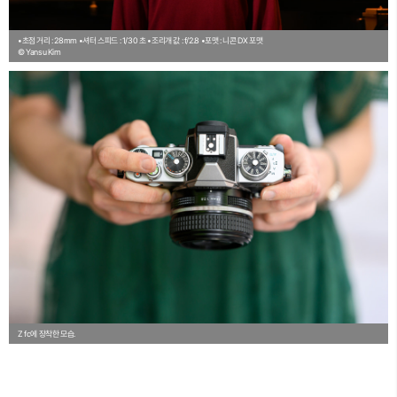
•초점 거리 : 28mm
•셔터 스피드 : 1/30 초
•조리개 값 : f/2.8
•포맷 : 니콘 DX 포맷
© Yansu Kim
Z fc에 장착한 모습.