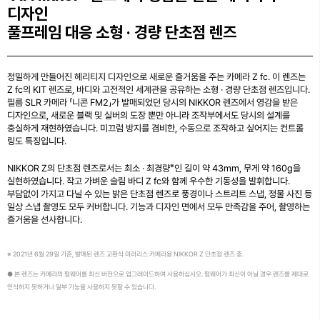
디자인
풀프레임 대응 소형 · 경량 단초점 렌즈
정밀하게 만들어진 헤리티지 디자인으로 새로운 즐거움을 주는 카메라 Z fc. 이 렌즈는
Z fc의 KIT 렌즈로, 바디와 고전적인 세계관을 공유하는 소형 · 경량 단초점 렌즈입니다.
필름 SLR 카메라 「니콘 FM2」가 발매되었던 당시의 NIKKOR 렌즈에서 영감을 받은
디자인으로, 새로운 블랙 및 실버의 도장 뿐만 아니라 조작부에서도 당시의 설계를
충실하게 재현하였습니다. 미끄럼 방지를 겸비한, 수동으로 조작하고 싶어지는 컨트롤
링도 특징입니다.
※
NIKKOR Z의 단초점 렌즈로서는 최소 · 최경량
인 길이 약 43mm, 무게 약 160g을
실현하였습니다. 작고 가벼운 슬림 바디 Z fc와 함께 우수한 기동성을 발휘합니다.
부담없이 가지고 다닐 수 있는 밝은 단초점 렌즈로 풍경이나 스트리트 스냅, 정물 사진 등
일상 스냅 촬영도 모두 커버합니다. 기능과 디자인 면에서 모두 만족감을 주어, 촬영하는
즐거움을 선사합니다.
※ 2021년 6월 29일 기준, 발매된 렌즈 교환식 미러리스 카메라용 NIKKOR Z 단초점 렌즈 중.
● 본 렌즈는 카메라의 펌웨어를 최신 버전으로 업그레이드하여 사용하십시오. 펌웨어가 최신이 아닐 경우 렌즈를 제대로
인식하지 못하거나 일부 기능을 사용하지 못할 수 있습니다.