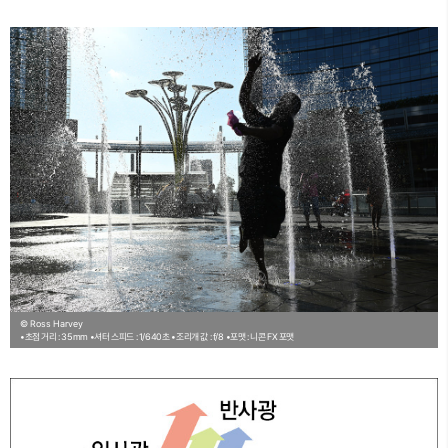
© Ross Harvey
•초점 거리 : 35mm
•셔터 스피드 : 1/640초
•조리개 값 : f/8
•포맷 : 니콘 FX 포맷