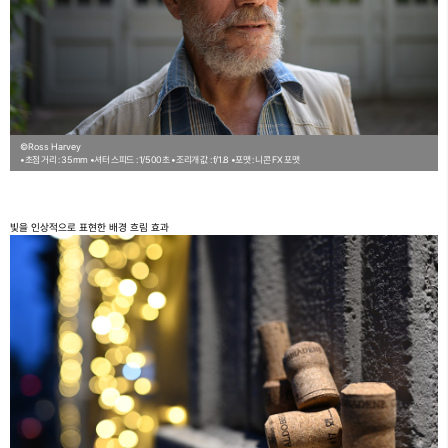
©Ross Harvey
•초점 거리 : 35mm
•셔터 스피드 : 1/500초
•조리개 값 : f/1.8
•포맷 : 니콘 FX 포맷
빛을 인상적으로 표현한 배경 흐림 효과