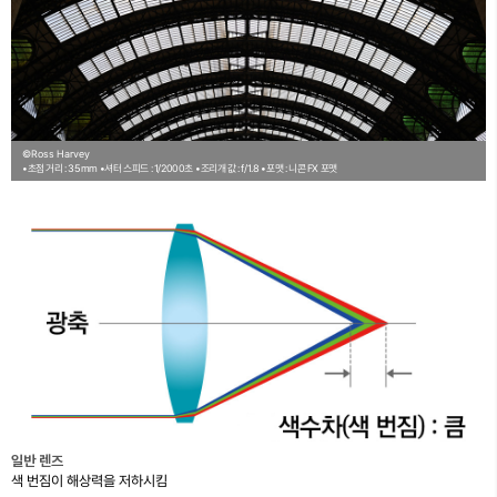
©Ross Harvey
•초점 거리 : 35mm
•셔터 스피드 : 1/2000초
•조리개 값 : f/1.8
•포맷 : 니콘 FX 포맷
일반 렌즈
색 번짐이 해상력을 저하시킴