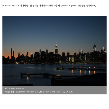
※ APS-C 사이즈의 이미지 센서를 탑재한 미러리스 카메라 사용 시. [NORMAL] 모드. 가장 망원 측에서 측정.
©Gabriela Herman
•초점 거리：32.50mm
•셔터 스피드：1/15초
•조리개 : f/8
•포맷 : 니콘 DX 포맷