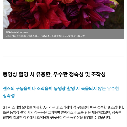
©Gabriela Herman
•초점 거리：29mm
•셔터 스피드：1/250초
•조리개 : f/6.3
•포맷 : 니콘 DX 포맷
동영상 촬영 시 유용한, 우수한 정숙성 및 조작성
렌즈의 구동음이나 조작음이 동영상 촬영 시 녹음되지 않는 우수한
정숙성
STM(스테핑 모터)를 채용한 AF 기구 및 조리개의 각 구동음이 매우 정숙한 렌즈입니다.
또한 동영상 촬영 시의 작동음을 고려하여 클릭리스 컨트롤 링을 채용하였으며, 정숙한
촬영이 필요한 장면에서 조작음과 구동음이 적은 동영상을 촬영할 수 있습니다.