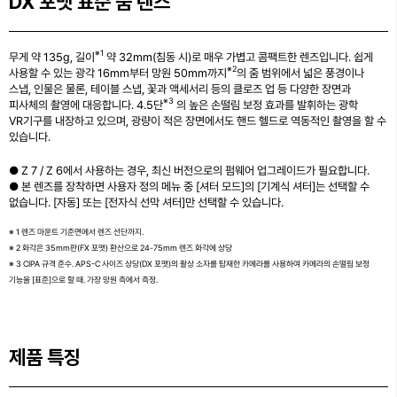
DX 포맷 표준 줌 렌즈
※1
무게 약 135g, 길이
약 32mm(침동 시)로 매우 가볍고 콤팩트한 렌즈입니다. 쉽게
※2
사용할 수 있는 광각 16mm부터 망원 50mm까지
의 줌 범위에서 넓은 풍경이나
스냅, 인물은 물론, 테이블 스냅, 꽃과 액세서리 등의 클로즈 업 등 다양한 장면과
※3
피사체의 촬영에 대응합니다. 4.5단
의 높은 손떨림 보정 효과를 발휘하는 광학
VR기구를 내장하고 있으며, 광량이 적은 장면에서도 핸드 헬드로 역동적인 촬영을 할 수
있습니다.
● Z 7 / Z 6에서 사용하는 경우, 최신 버전으로의 펌웨어 업그레이드가 필요합니다.
● 본 렌즈를 장착하면 사용자 정의 메뉴 중 [셔터 모드]의 [기계식 셔터]는 선택할 수
없습니다. [자동] 또는 [전자식 선막 셔터]만 선택할 수 있습니다.
※ 1 렌즈 마운트 기준면에서 렌즈 선단까지.
※ 2 화각은 35mm판(FX 포맷) 환산으로 24-75mm 렌즈 화각에 상당
※ 3 CIPA 규격 준수. APS-C 사이즈 상당(DX 포맷)의 촬상 소자를 탑재한 카메라를 사용하여 카메라의 손떨림 보정
기능을 [표준]으로 할 때. 가장 망원 측에서 측정.
제품 특징