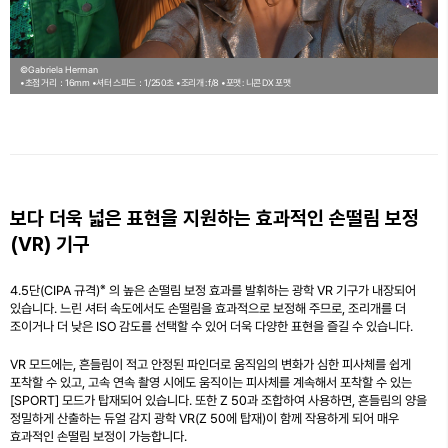
©Gabriela Herman
•초점 거리：16mm
•셔터 스피드：1/250초
•조리개 : f/8
•포맷 : 니콘 DX 포맷
보다 더욱 넓은 표현을 지원하는 효과적인 손떨림 보정
(VR) 기구
※
4.5단(CIPA 규격)
의 높은 손떨림 보정 효과를 발휘하는 광학 VR 기구가 내장되어
있습니다. 느린 셔터 속도에서도 손떨림을 효과적으로 보정해 주므로, 조리개를 더
조이거나 더 낮은 ISO 감도를 선택할 수 있어 더욱 다양한 표현을 즐길 수 있습니다.
VR 모드에는, 흔들림이 적고 안정된 파인더로 움직임의 변화가 심한 피사체를 쉽게
포착할 수 있고, 고속 연속 촬영 시에도 움직이는 피사체를 계속해서 포착할 수 있는
[SPORT] 모드가 탑재되어 있습니다. 또한 Z 50과 조합하여 사용하면, 흔들림의 양을
정밀하게 산출하는 듀얼 감지 광학 VR(Z 50에 탑재)이 함께 작용하게 되어 매우
효과적인 손떨림 보정이 가능합니다.