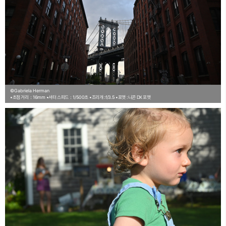
©Gabriela Herman
•초점 거리：16mm
•셔터 스피드：1/500초
•조리개 : f/3.5
•포맷 : 니콘 DX 포맷