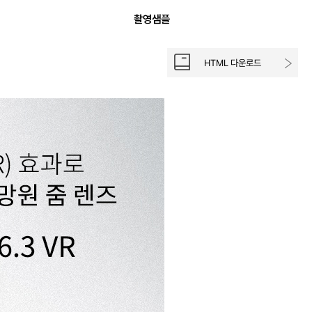
촬영샘플
HTML 다운로드