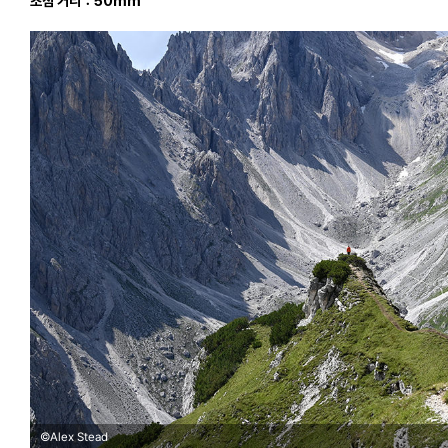
초점 거리：50mm
©Alex Stead